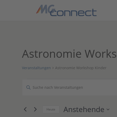
Astronomie Works
Veranstaltungen
Astronomie Workshop Kinder
Veranstaltungen
Veranstaltungen
Bitte
Suche
Schlüsselwort
und
eingeben.
Ansichten,
Suche
Anstehende
Navigation
nach
Heute
Veranstaltungen