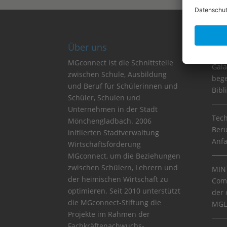
Über uns
Ne
MGconnect ist die Schnittstelle
Gala
zwischen Schule, Ausbildung
bege
und Beruf für Schülerinnen und
Bibl
Schüler, Schulen und
Unternehmen in der Stadt
Tech
Mönchengladbach. 2006
Beru
initiierten Stadtverwaltung
Anf
Wirtschaftsförderung
MGconnect, um die Beziehungen
zwischen Schülern, Lehrern und
MINT
der heimischen Wirtschaft zu
Comm
optimieren. Seit 2010 unterstützt
der 
die MGconnect-Stiftung die
MGL
Projekte im Rahmen der
Fachkräftenachwuchs-