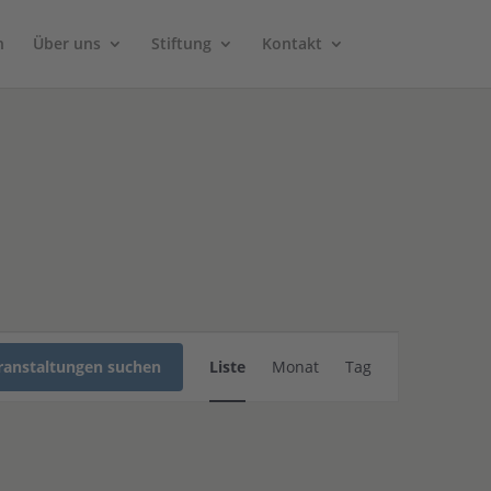
n
Über uns
Stiftung
Kontakt
Veranstaltung
Ansichten-
ranstaltungen suchen
Liste
Monat
Tag
Navigation