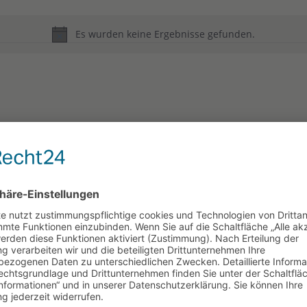
Es wurden keine Ergebnisse gefunden.
Hinweis
teilen
merken
teilen