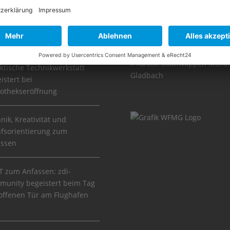
ws
Partner
ktische Technikwerkstatt
istert bei
iothekseröffnung
nik, Kreativität und
fsorientierung zum
assen
 zum Anfassen: zdi-
unity begeistert beim Tag
offenen Tür am Flughafen