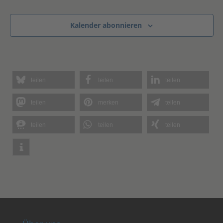
Veranstaltungen
Kalender abonnieren
teilen
teilen
teilen
teilen
merken
teilen
teilen
teilen
teilen