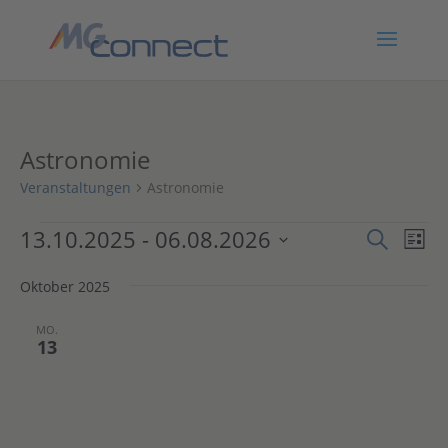
Astronomie
Veranstaltungen
Astronomie
Veranstaltungen
Verans
Ver
13.10.2025
 - 
06.08.2026
Suche
Liste
Ans
Suche
Datum
Nav
und
Oktober 2025
wählen.
Ansich
MO.
Naviga
13