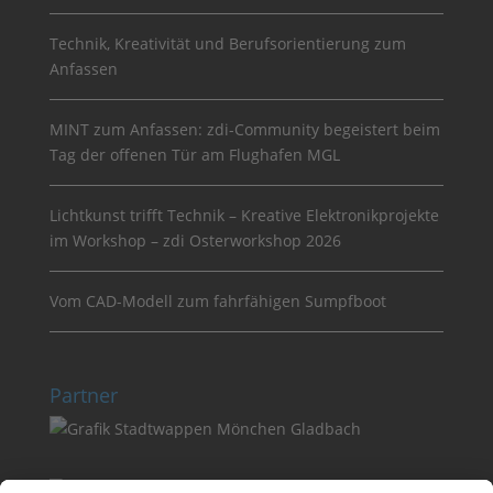
Technik, Kreativität und Berufsorientierung zum
Anfassen
MINT zum Anfassen: zdi-Community begeistert beim
Tag der offenen Tür am Flughafen MGL
Lichtkunst trifft Technik – Kreative Elektronikprojekte
im Workshop – zdi Osterworkshop 2026
Vom CAD-Modell zum fahrfähigen Sumpfboot
Partner