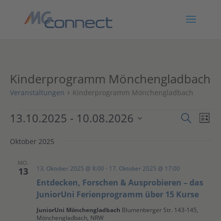
Kinderprogramm Mönchengladbach
Veranstaltungen
Kinderprogramm Mönchengladbach
Veranstaltungen
Verans
Ver
13.10.2025
 - 
10.08.2026
Suche
Liste
Ans
Suche
Datum
Nav
und
Oktober 2025
wählen.
Ansich
MO.
Naviga
13. Oktober 2025 @ 8:00
-
17. Oktober 2025 @ 17:00
13
Entdecken, Forschen & Ausprobieren – das
JuniorUni Ferienprogramm über 15 Kurse
JuniorUni Mönchengladbach
Blumenberger Str. 143-145,
Mönchengladbach, NRW