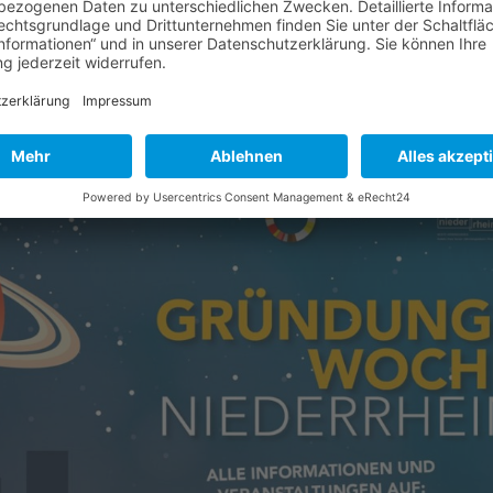
esten Technologie-Trends der Textil- und Bekleidungsindustrie! 
G – Wirtschaftsförderung Mönchengladbach GmbH zusammen mit d
einland...