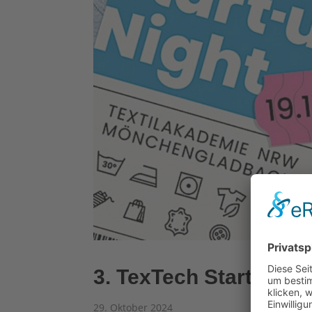
3. TexTech Start-up 
29. Oktober 2024