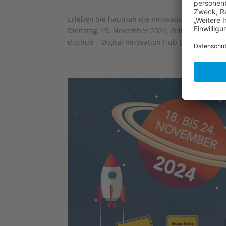
Erleben Sie hautnah die Innovationen und neu
Dienstag, 19. November 2024, lädt die WFM
digihub – Digital Innovation Hub Düsseldorf/Rh