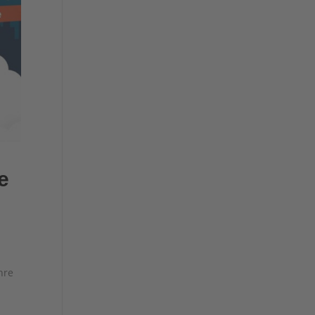
e
hre