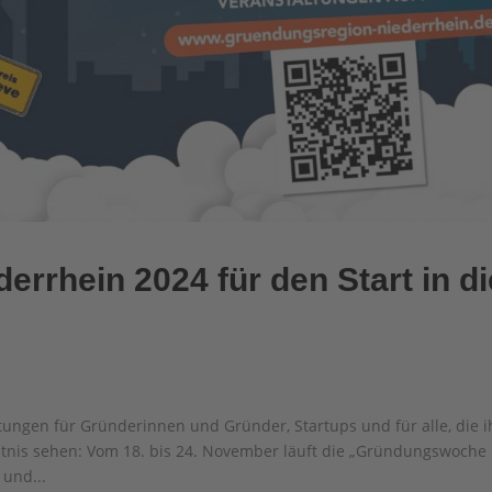
rhein 2024 für den Start in di
ungen für Gründerinnen und Gründer, Startups und für alle, die i
ltnis sehen: Vom 18. bis 24. November läuft die „Gründungswoche
und...