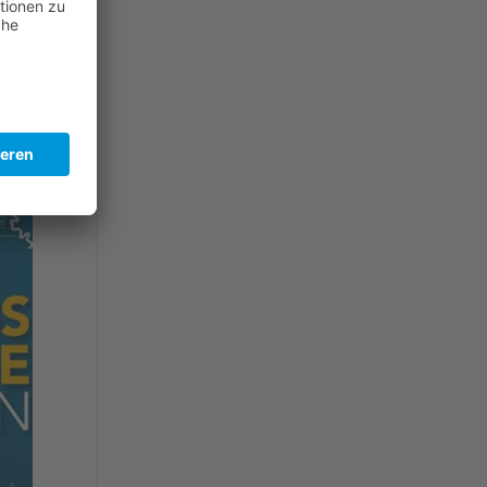
Am
em