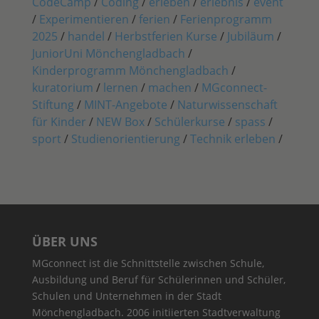
CodeCamp
/
Coding
/
erleben
/
erlebnis
/
event
/
Experimentieren
/
ferien
/
Ferienprogramm
2025
/
handel
/
Herbstferien Kurse
/
Jubiläum
/
JuniorUni Mönchengladbach
/
Kinderprogramm Mönchengladbach
/
kuratorium
/
lernen
/
machen
/
MGconnect-
Stiftung
/
MINT-Angebote
/
Naturwissenschaft
für Kinder
/
NEW Box
/
Schülerkurse
/
spass
/
sport
/
Studienorientierung
/
Technik erleben
/
ÜBER UNS
MGconnect ist die Schnittstelle zwischen Schule,
Ausbildung und Beruf für Schülerinnen und Schüler,
Schulen und Unternehmen in der Stadt
Mönchengladbach. 2006 initiierten Stadtverwaltung