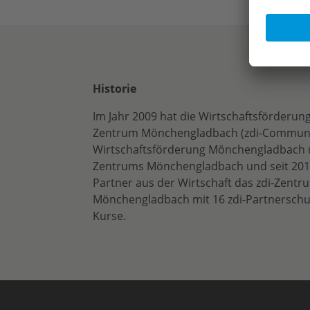
Historie
Im Jahr 2009 hat die Wirtschaftsförderu
Zentrum Mönchengladbach (zdi-Community
Wirtschaftsförderung Mönchengladbach ü
Zentrums Mönchengladbach und seit 2014
Partner aus der Wirtschaft das zdi-Zen
Mönchengladbach mit 16 zdi-Partnerschu
Kurse.