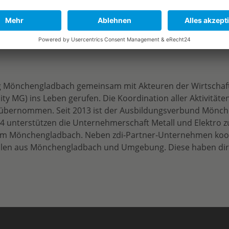
ng Mönchengladbach gemeinsam mit Akteuren der Wirtschaft 
 MG) ins Leben gerufen. Die Koordination aller Aktivität
bernommen. Seit 2013 ist der Ausbildungsverbund Mönche
 unterstützen die Unternehmerschaft Metall und Elektro z
trum Mönchengladbach. Neben zdi-Partner-Unternehmen koo
len aus Mönchengladbach und Umgebung. Diese haben direkt