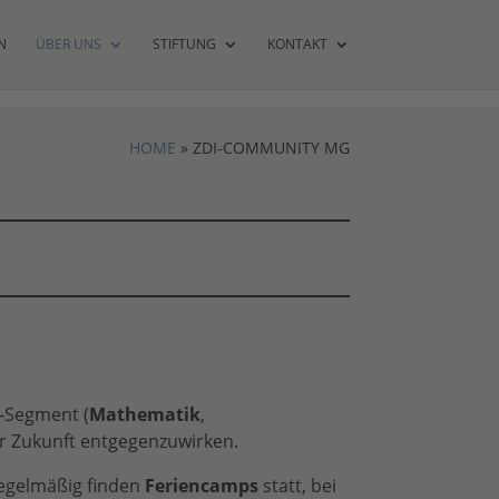
N
ÜBER UNS
STIFTUNG
KONTAKT
HOME
»
ZDI-COMMUNITY MG
-Segment (
Mathematik
,
r Zukunft entgegenzuwirken.
egelmäßig finden
Feriencamps
statt, bei