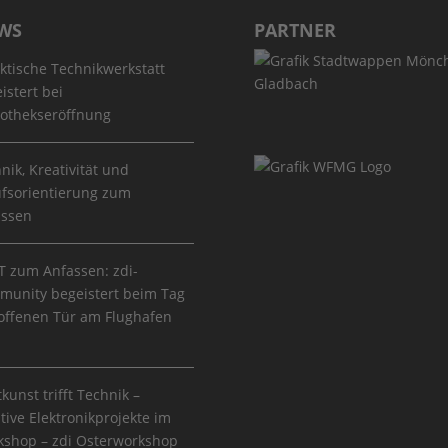
WS
PARTNER
ktische Technikwerkstatt
istert bei
iothekseröffnung
nik, Kreativität und
fsorientierung zum
assen
 zum Anfassen: zdi-
unity begeistert beim Tag
offenen Tür am Flughafen
tkunst trifft Technik –
tive Elektronikprojekte im
shop – zdi Osterworkshop