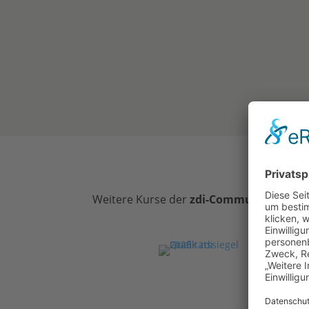
Weitere Kurse der
zdi-Community-Mönc