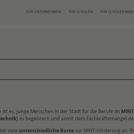
FÜR UNTERNEHMEN
FÜR SCHULEN
FÜR SCHÜLER:INNE
st es, junge Menschen in der Stadt für die Berufe im
MINT
Technik
) zu begeistern und somit dem Fachkräftemangel de
et viele
unterschiedliche Kurse
zur MINT-Förderung an. R