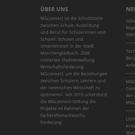
ÜBER UNS
NE
MGconnect ist die Schnittstelle
Gala
zwischen Schule, Ausbildung
bege
und Beruf für Schülerinnen und
Bibl
Schüler, Schulen und
Unternehmen in der Stadt
Tech
Mönchengladbach. 2006
Beru
initiierten Stadtverwaltung
Anf
Wirtschaftsförderung
MGconnect, um die Beziehungen
zwischen Schülern, Lehrern und
MINT
der heimischen Wirtschaft zu
Comm
optimieren. Seit 2010 unterstützt
der 
die MGconnect-Stiftung die
MGL
Projekte im Rahmen der
Fachkräftenachwuchs-
Lich
Förderung.
Krea
Work