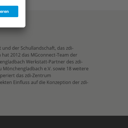
und der Schullandschaft, das zdi-
en hat 2012 das MGconnect-Team der
ngladbach Werkstatt-Partner des zdi-
u Mönchengladbach e.V. sowie 18 weitere
periert das zdi-Zentrum
en Einfluss auf die Konzeption der zdi-