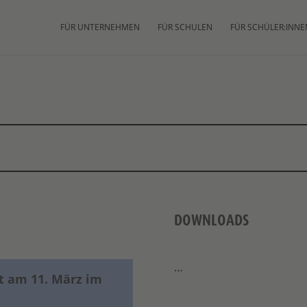
FÜR UNTERNEHMEN
FÜR SCHULEN
FÜR SCHÜLER:INNE
DOWNLOADS
…
rt am 11. März im