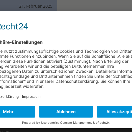
21. Februar 2025
WS
PARTNER
ktische Technikwerkstatt
istert bei
iothekseröffnung
nik, Kreativität und
fsorientierung zum
assen