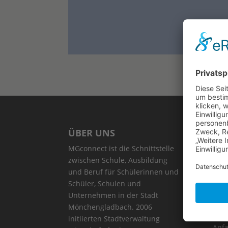
ÜBER UNS
NE
MGconnect ist die Schnittstelle
Gala
zwischen Schule, Ausbildung
bege
und Beruf für Schülerinnen und
Bibl
Schüler, Schulen und
Unternehmen in der Stadt
Tech
Mönchengladbach. 2006
Beru
initiierten Stadtverwaltung
Anf