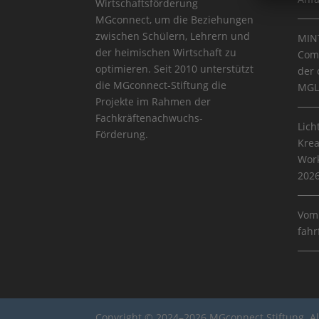
Wirtschaftsförderung
MGconnect, um die Beziehungen
zwischen Schülern, Lehrern und
MINT
der heimischen Wirtschaft zu
Comm
optimieren. Seit 2010 unterstützt
der 
die MGconnect-Stiftung die
MGL
Projekte im Rahmen der
Fachkräftenachwuchs-
Lich
Förderung.
Krea
Work
202
Vom
fahr
Copyright © 2024–2026 MGconnect Stiftung. Al