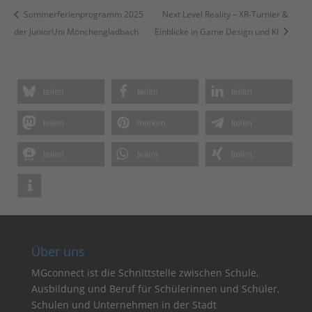
Sommerferienprogramm 2025
Next Level Reality – XR-Turnier &
der JuniorUni Mönchengladbach
Einblicke in Game Design und KI
teilen
teilen
teilen
teilen
merken
teilen
teilen
teilen
teilen
Über uns
MGconnect ist die Schnittstelle zwischen Schule,
Ausbildung und Beruf für Schülerinnen und Schüler,
Schulen und Unternehmen in der Stadt