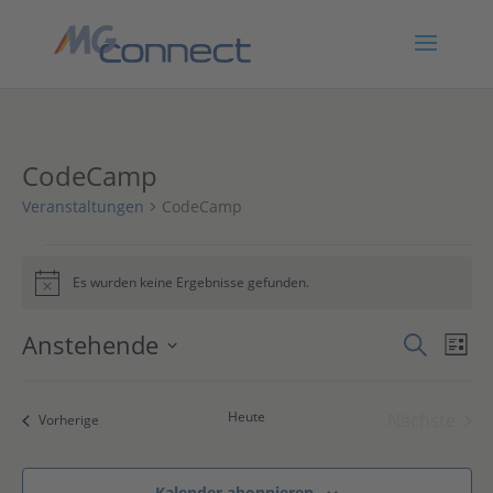
CodeCamp
Veranstaltungen
CodeCamp
Veranstaltungen
Es wurden keine Ergebnisse gefunden.
Hinweis
Verans
Ver
Anstehende
Suche
Liste
Ans
Suche
Datum
Nav
und
wählen.
Heute
Nächste
Ansich
Veranstaltungen
Vorherige
Veranst
Naviga
Kalender abonnieren