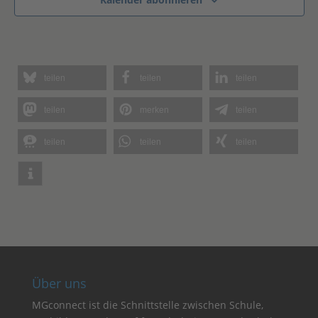
teilen
teilen
teilen
teilen
merken
teilen
teilen
teilen
teilen
Über uns
MGconnect ist die Schnittstelle zwischen Schule,