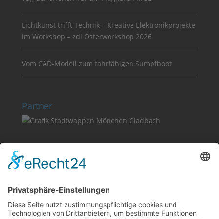
Lichtkunst trifft Technik – Kreative Elektronikprojekte
im Workshop – zdi Osterworkshop 2026
Vom CAD-Modell zum fahrfähigen Sumpfboot
Partner
Suche
Sonstige
Impressum