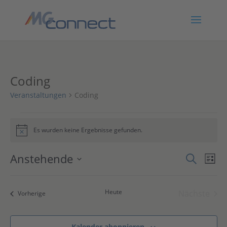
Coding
Veranstaltungen
Coding
Veranstaltungen
Es wurden keine Ergebnisse gefunden.
Hinweis
Verans
Ver
Anstehende
Suche
Liste
Ans
Suche
Datum
Nav
und
wählen.
Heute
Nächste
Ansich
Veranstaltungen
Vorherige
Veranst
Naviga
Kalender abonnieren