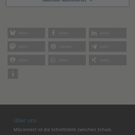
teilen
teilen
teilen
teilen
merken
teilen
teilen
teilen
teilen
Über uns
MGconnect ist die Schnittstelle zwischen Schule,