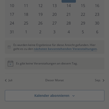
Veranstaltungen
Veranstaltungen
Veranstaltungen
Veranstaltungen
Veranstaltungen
Veranstaltung
Verans
0
0
0
0
0
0
0
10
11
12
13
14
15
16
Veranstaltungen
Veranstaltungen
Veranstaltungen
Veranstaltungen
Veranstaltungen
Veranstaltung
Verans
0
0
0
0
0
0
0
17
18
19
20
21
22
23
Veranstaltungen
Veranstaltungen
Veranstaltungen
Veranstaltungen
Veranstaltungen
Veranstaltung
Verans
0
0
0
0
0
0
0
24
25
26
27
28
29
30
Veranstaltungen
Veranstaltungen
Veranstaltungen
Veranstaltungen
Veranstaltungen
Veranstaltung
Verans
0
0
0
0
0
0
0
31
1
2
3
4
5
6
Veranstaltungen
Veranstaltungen
Veranstaltungen
Veranstaltungen
Veranstaltungen
Veranstaltung
Verans
Es wurden keine Ergebnisse für diese Ansicht gefunden. Hier
Hinweis
geht es zu den
nächsten bevorstehenden Veranstaltungen
.
Es gibt keine Veranstaltungen an diesem Tag.
Hinweis
Juli
Dieser Monat
Sep.
Kalender abonnieren