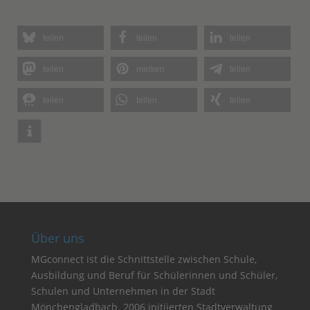
teilen
teilen
teilen
teilen
merken
teilen
teilen
teilen
teilen
Über uns
MGconnect ist die Schnittstelle zwischen Schule,
Ausbildung und Beruf für Schülerinnen und Schüler,
Schulen und Unternehmen in der Stadt
Mönchengladbach. 2006 initiierten Stadtverwaltung