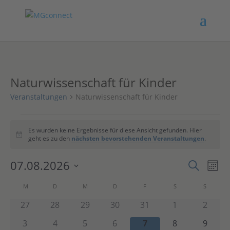
Naturwissenschaft für Kinder
Veranstaltungen
Naturwissenschaft für Kinder
Veranstaltungen
Es wurden keine Ergebnisse für diese Ansicht gefunden. Hier
Hinweis
geht es zu den
nächsten bevorstehenden Veranstaltungen
.
Verans
Ver
07.08.2026
Suche
Mona
Ans
Suche
Datum
Nav
Kalender
und
M
MONTAG
D
DIENSTAG
M
MITTWOCH
D
DONNERSTAG
F
FREITAG
S
SAMSTAG
S
SONNTA
wählen.
von
Ansich
0
0
0
0
0
0
0
27
28
29
30
31
1
2
Veranstaltungen
Naviga
Veranstaltungen
Veranstaltungen
Veranstaltungen
Veranstaltungen
Veranstaltungen
Veranstaltung
Verans
0
0
0
0
0
0
0
3
4
5
6
7
8
9