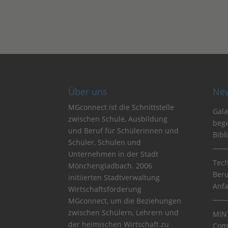
Über uns
Ne
MGconnect ist die Schnittstelle
Gala
zwischen Schule, Ausbildung
bege
und Beruf für Schülerinnen und
Bibl
Schüler, Schulen und
Unternehmen in der Stadt
Tech
Mönchengladbach. 2006
Beru
initiierten Stadtverwaltung
Anf
Wirtschaftsförderung
MGconnect, um die Beziehungen
zwischen Schülern, Lehrern und
MINT
der heimischen Wirtschaft zu
Comm