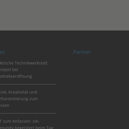
ws
Partner
ktische Technikwerkstatt
istert bei
iothekseröffnung
nik, Kreativität und
fsorientierung zum
assen
 zum Anfassen: zdi-
unity begeistert beim Tag