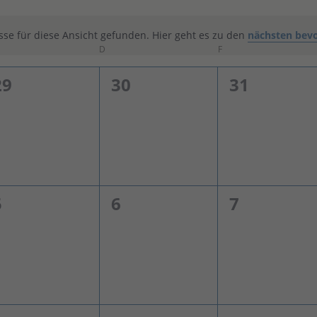
se für diese Ansicht gefunden. Hier geht es zu den
nächsten bev
Hinweis
TTWOCH
D
DONNERSTAG
F
FREITAG
0
0
0
29
30
31
en,
Veranstaltungen,
Veranstaltungen,
Veranstal
0
0
0
5
6
7
en,
Veranstaltungen,
Veranstaltungen,
Veranstal