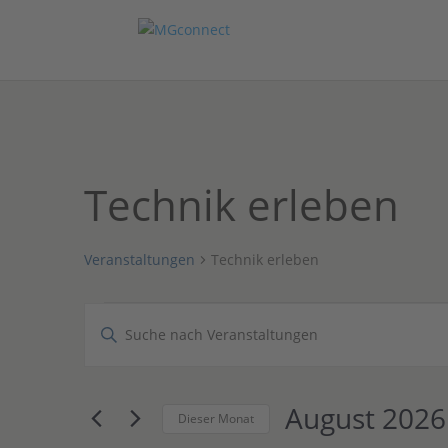
Technik erleben
Veranstaltungen
Technik erleben
Veranstaltungen
Veranstaltungen
Bitte
Suche
Schlüsselwort
und
eingeben.
Ansichten,
Suche
August 2026
Navigation
nach
Dieser Monat
Veranstaltungen