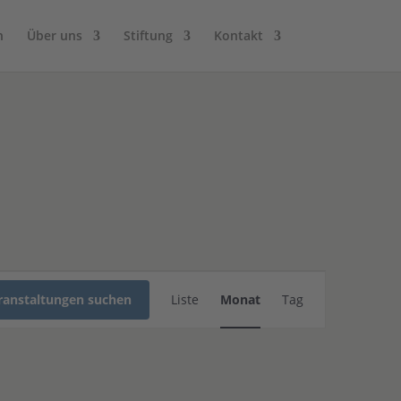
n
Über uns
Stiftung
Kontakt
Veranstaltung
Ansichten-
ranstaltungen suchen
Liste
Monat
Tag
Navigation